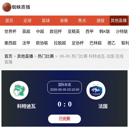
首页
足球
篮球
录像
焦点
速报
其他直播
世界杯
英超
中超
欧冠杯
亚精英
西甲
韩K联
沙特联
墨西超
法甲
欧协联
拉脱超
足协杯
巴林超
德乙
智
首页
>
其他直播
>
热门比赛
>
06-05 热门比赛 科特迪瓦-法国 在线
直播
国际友谊
2026-06-05 03:10:00
0 : 0