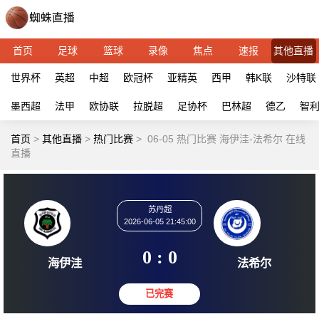
首页
足球
篮球
录像
焦点
速报
其他直播
世界杯
英超
中超
欧冠杯
亚精英
西甲
韩K联
沙特联
墨西超
法甲
欧协联
拉脱超
足协杯
巴林超
德乙
智
首页
>
其他直播
>
热门比赛
>
06-05 热门比赛 海伊洼-法希尔 在线
直播
苏丹超
2026-06-05 21:45:00
0 : 0