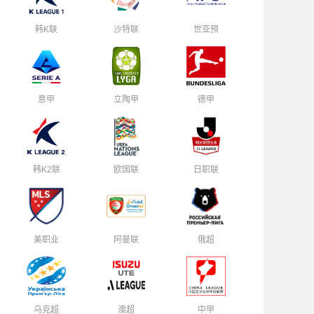
韩K联
沙特联
世亚预
意甲
立陶甲
德甲
韩K2联
欧国联
日职联
美职业
阿曼联
俄超
乌克超
澳超
中甲