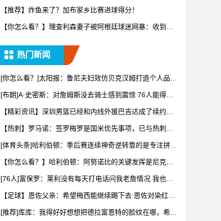
转变又要
【推荐】炸鱼来了？加布家乡比赛进球得分！
【你怎么看？】理查利森妻子被阿根廷球迷网暴：收到数
百条恶评，
热门新闻
[你怎么看？]太阳报：鲁尼夫妇效仿贝克汉姆打造个人品
牌，科琳
[布朗]A·史密斯：对詹姆斯没去骑士感到震惊 76人能得到
他
【精彩资讯】深圳男篮已经和内线外援巴吉达成了续约一
致
【热刺】罗马诺：签罗梅罗是国米优先事项，已与热刺以
及球员阵营
[体育头条]哈利伯顿：季后赛连续神奇逆转靠的是专注拼下
每一个
【你怎么看？】哈利伯顿：阿努诺比的关键发挥是尼克斯
阵容深度的
[76人]富保罗：莱利没有每天打电话问我老詹情况 我也告
知其
【足球】恩佐父亲：希望梅西能继续踢下去 恩佐对染红离
场感到难
[推荐]库库：我得好好想想把德拉富恩特的脸纹在哪，希望