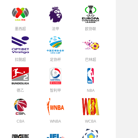
墨西超
法甲
欧协联
拉脱超
足协杯
巴林超
德乙
智利甲
NBA
CBA
WNBA
WCBA