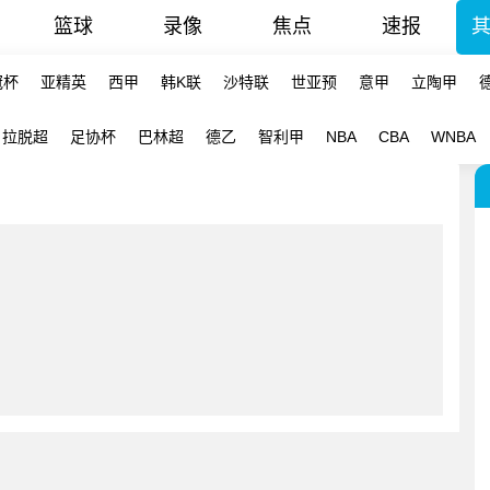
篮球
录像
焦点
速报
冠杯
亚精英
西甲
韩K联
沙特联
世亚预
意甲
立陶甲
拉脱超
足协杯
巴林超
德乙
智利甲
NBA
CBA
WNBA