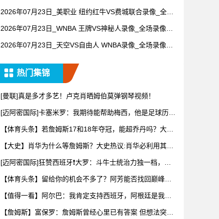
全场录像【高清回放】
2026年07月23日_美职业 纽约红牛VS费城联合录像_全场
录像【高清回放】
2026年07月23日_WNBA 王牌VS神秘人录像_全场录像
【高清回放】
2026年07月23日_天空VS自由人 WNBA录像_全场录像
【视频集锦】
热门集锦
[曼联]真是多才多艺！卢克肖晒姆伯莫弹钢琴视频！
[迈阿密国际]卡塞米罗：我期待能帮助梅西，他是足球历史
上最伟
【体育头条】若詹姆斯17和18年夺冠，能超乔丹吗？大史
热议：
【大史】肖华为什么等詹姆斯？大史热议:肖华必利用其商
业眼光打
[迈阿密国际]狂赞西班牙❗大罗：斗牛士统治力独一档，阿
根廷有
【体育头条】留给你的机会不多了？阿芳能否找回巅峰期
的状态？
【值得一看】阿尔巴：我肯定支持西班牙，阿根廷是我为
数不多会看
【詹姆斯】富保罗：詹姆斯曾经心里已有答案 但想法突然