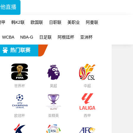
其他直播
德甲
韩K2联
欧国联
日职联
美职业
阿曼联
WCBA
NBA-G
日足联
阿根廷杯
亚洲杯
热门联赛
世界杯
英超
中超
欧冠杯
亚精英
西甲