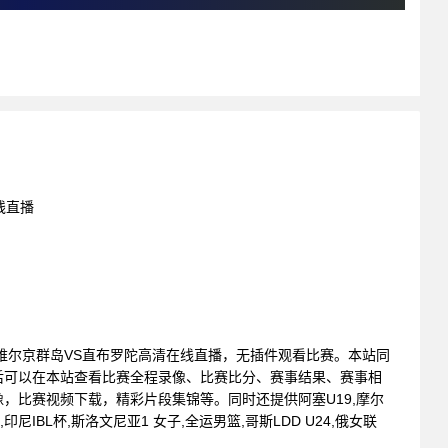
线直播
: 英属维尔京群岛VS直布罗陀高清在线直播，无插件观看比赛。本站同
后可以在本站查看比赛全程录像、比赛比分、赛事结果、赛事相
，比赛视频下载，精彩片段集锦等。同时还提供阿塞U19,摩尔
尼IBL杯,斯洛文尼亚1 女子,全运男篮,哥斯LDD U24,俄女联