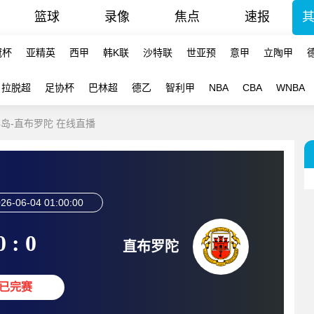
篮球
录像
焦点
速报
冠杯
亚精英
西甲
韩K联
沙特联
世亚预
意甲
立陶甲
拉脱超
足协杯
巴林超
德乙
智利甲
NBA
CBA
WNBA
群岛-直布罗陀 在线直播
26-06-04 01:00:00
0 : 0
直布罗陀
已完赛