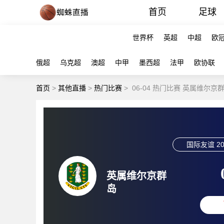
首页
足球
世界杯
英超
中超
欧
俄超
乌克超
澳超
中甲
墨西超
法甲
欧协联
首页
>
其他直播
>
热门比赛
>
06-04 热门比赛 英属维尔京
国际友谊
20
英属维尔京群
岛