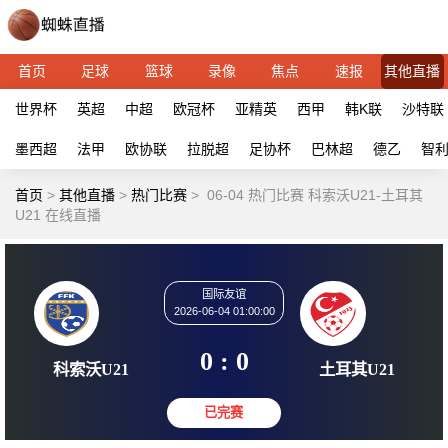
首页
足球
篮球
录像
焦点
速报
其他直播
世界杯
英超
中超
欧冠杯
亚精英
西甲
韩K联
沙特联
墨西超
法甲
欧协联
拉脱超
足协杯
巴林超
德乙
智
首页
>
其他直播
>
热门比赛
>
06-04 热门比赛 科索沃U21-土耳其
U21 在线直播
国际友谊
2026-06-04 01:00:00
0 : 0