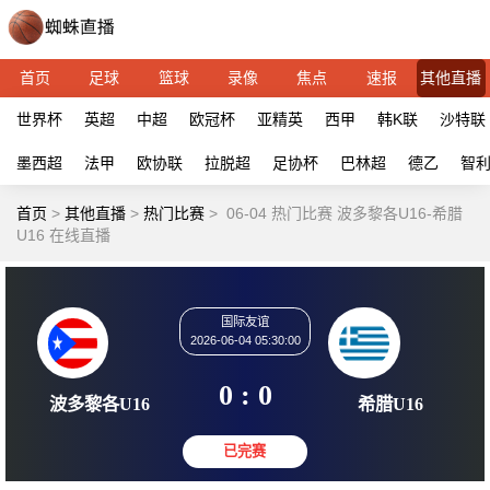
首页
足球
篮球
录像
焦点
速报
其他直播
世界杯
英超
中超
欧冠杯
亚精英
西甲
韩K联
沙特联
墨西超
法甲
欧协联
拉脱超
足协杯
巴林超
德乙
智
首页
>
其他直播
>
热门比赛
>
06-04 热门比赛 波多黎各U16-希腊
U16 在线直播
国际友谊
2026-06-04 05:30:00
0 : 0