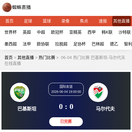
首页
足球
篮球
录像
焦点
速报
其他直播
世界杯
英超
中超
欧冠杯
亚精英
西甲
韩K联
沙特联
墨西超
法甲
欧协联
拉脱超
足协杯
巴林超
德乙
智
首页
>
其他直播
>
热门比赛
>
06-04 热门比赛 巴基斯坦-马尔代夫
在线直播
国际友谊
2026-06-04 19:00:00
0 : 0