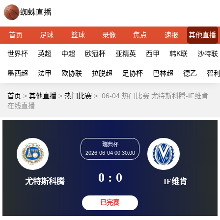
首页
足球
篮球
录像
焦点
速报
其他直播
世界杯
英超
中超
欧冠杯
亚精英
西甲
韩K联
沙特联
墨西超
法甲
欧协联
拉脱超
足协杯
巴林超
德乙
智
首页
>
其他直播
>
热门比赛
>
06-04 热门比赛 尤特斯科腾-IF维肯
在线直播
瑞典杯
2026-06-04 00:30:00
0 : 0