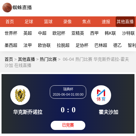
首页
足球
篮球
录像
焦点
速报
其他直播
世界杯
英超
中超
欧冠杯
亚精英
西甲
韩K联
沙特联
墨西超
法甲
欧协联
拉脱超
足协杯
巴林超
德乙
智
首页
>
其他直播
>
热门比赛
>
06-04 热门比赛 华克斯乔诺拉-霍夫
沙加 在线直播
瑞典杯
2026-06-04 01:00:00
0 : 0