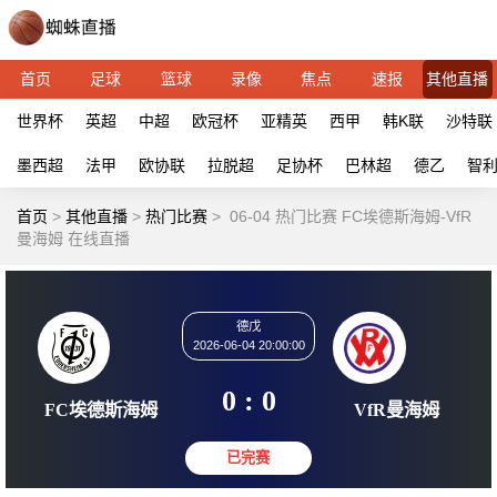
首页
足球
篮球
录像
焦点
速报
其他直播
世界杯
英超
中超
欧冠杯
亚精英
西甲
韩K联
沙特联
墨西超
法甲
欧协联
拉脱超
足协杯
巴林超
德乙
智
首页
>
其他直播
>
热门比赛
>
06-04 热门比赛 FC埃德斯海姆-VfR
曼海姆 在线直播
德戊
2026-06-04 20:00:00
0 : 0