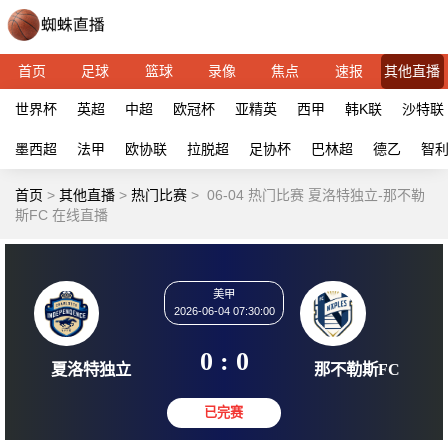
首页
足球
篮球
录像
焦点
速报
其他直播
世界杯
英超
中超
欧冠杯
亚精英
西甲
韩K联
沙特联
墨西超
法甲
欧协联
拉脱超
足协杯
巴林超
德乙
智
首页
>
其他直播
>
热门比赛
>
06-04 热门比赛 夏洛特独立-那不勒
斯FC 在线直播
美甲
2026-06-04 07:30:00
0 : 0