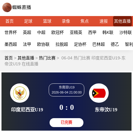
首页
足球
篮球
录像
焦点
速报
其他直播
世界杯
英超
中超
欧冠杯
亚精英
西甲
韩K联
沙特联
墨西超
法甲
欧协联
拉脱超
足协杯
巴林超
德乙
智
首页
>
其他直播
>
热门比赛
>
06-04 热门比赛 印度尼西亚U19-东
帝汶U19 在线直播
东南亚U19
2026-06-04 21:00:00
0 : 0