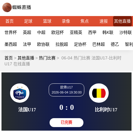
首页
足球
篮球
录像
焦点
速报
其他直播
世界杯
英超
中超
欧冠杯
亚精英
西甲
韩K联
沙特联
墨西超
法甲
欧协联
拉脱超
足协杯
巴林超
德乙
智
首页
>
其他直播
>
热门比赛
>
06-04 热门比赛 法国U17-比利时
U17 在线直播
欧青U17
2026-06-04 19:30:00
0 : 0