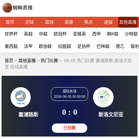
首页
足球
篮球
录像
焦点
速报
其他直播
世界杯
英超
中超
欧冠杯
亚精英
西甲
韩K联
沙特联
墨西超
法甲
欧协联
拉脱超
足协杯
巴林超
德乙
智
首页
>
其他直播
>
热门比赛
>
06-05 热门比赛 塞浦路斯-斯洛文尼
亚 在线直播
国际友谊
2026-06-05 00:00:00
0 : 0