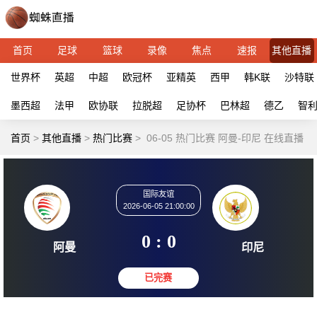
首页
足球
篮球
录像
焦点
速报
其他直播
世界杯
英超
中超
欧冠杯
亚精英
西甲
韩K联
沙特联
墨西超
法甲
欧协联
拉脱超
足协杯
巴林超
德乙
智
首页
>
其他直播
>
热门比赛
>
06-05 热门比赛 阿曼-印尼 在线直播
国际友谊
2026-06-05 21:00:00
0 : 0
阿曼
印