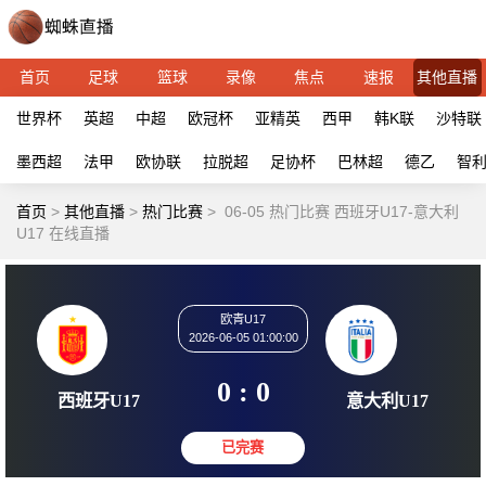
首页
足球
篮球
录像
焦点
速报
其他直播
世界杯
英超
中超
欧冠杯
亚精英
西甲
韩K联
沙特联
墨西超
法甲
欧协联
拉脱超
足协杯
巴林超
德乙
智
首页
>
其他直播
>
热门比赛
>
06-05 热门比赛 西班牙U17-意大利
U17 在线直播
欧青U17
2026-06-05 01:00:00
0 : 0