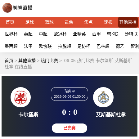
首页
足球
篮球
录像
焦点
速报
其他直播
世界杯
英超
中超
欧冠杯
亚精英
西甲
韩K联
沙特联
墨西超
法甲
欧协联
拉脱超
足协杯
巴林超
德乙
智
首页
>
其他直播
>
热门比赛
>
06-05 热门比赛 卡尔堡斯-艾斯基斯
杜拿 在线直播
瑞典甲
2026-06-05 01:30:00
0 : 0