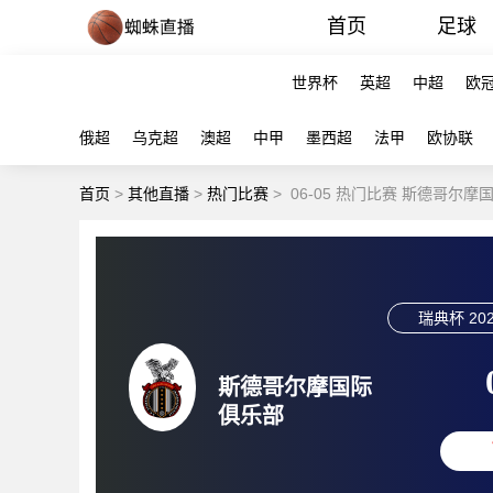
首页
足球
世界杯
英超
中超
欧
俄超
乌克超
澳超
中甲
墨西超
法甲
欧协联
首页
>
其他直播
>
热门比赛
>
06-05 热门比赛 斯德哥尔
瑞典杯
202
斯德哥尔摩国际
俱乐部