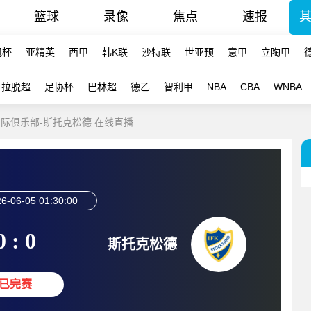
篮球
录像
焦点
速报
冠杯
亚精英
西甲
韩K联
沙特联
世亚预
意甲
立陶甲
拉脱超
足协杯
巴林超
德乙
智利甲
NBA
CBA
WNBA
摩国际俱乐部-斯托克松德 在线直播
6-06-05 01:30:00
0 : 0
斯托克松德
已完赛