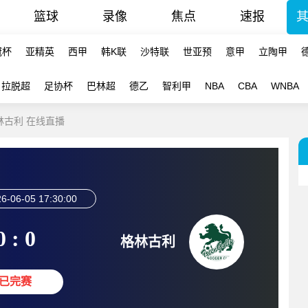
篮球
录像
焦点
速报
冠杯
亚精英
西甲
韩K联
沙特联
世亚预
意甲
立陶甲
拉脱超
足协杯
巴林超
德乙
智利甲
NBA
CBA
WNBA
格林古利 在线直播
6-06-05 17:30:00
0 : 0
格林古利
已完赛