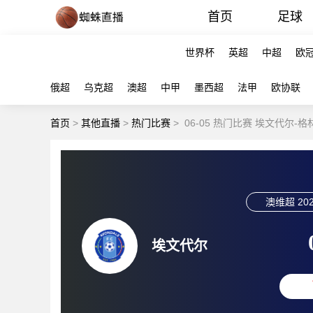
首页
足球
世界杯
英超
中超
欧
俄超
乌克超
澳超
中甲
墨西超
法甲
欧协联
首页
>
其他直播
>
热门比赛
>
06-05 热门比赛 埃文代尔-
澳维超
202
埃文代尔