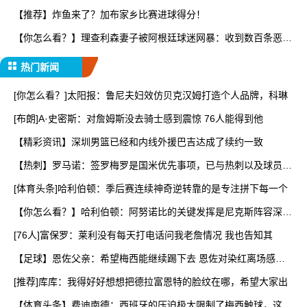
要
【推荐】炸鱼来了？加布家乡比赛进球得分！
【你怎么看？】理查利森妻子被阿根廷球迷网暴：收到数百条恶
评，
热门新闻
[你怎么看？]太阳报：鲁尼夫妇效仿贝克汉姆打造个人品牌，科琳
[布朗]A·史密斯：对詹姆斯没去骑士感到震惊 76人能得到他
【精彩资讯】深圳男篮已经和内线外援巴吉达成了续约一致
【热刺】罗马诺：签罗梅罗是国米优先事项，已与热刺以及球员阵
营
[体育头条]哈利伯顿：季后赛连续神奇逆转靠的是专注拼下每一个
【你怎么看？】哈利伯顿：阿努诺比的关键发挥是尼克斯阵容深度
的
[76人]富保罗：莱利没有每天打电话问我老詹情况 我也告知其
【足球】恩佐父亲：希望梅西能继续踢下去 恩佐对染红离场感到
难
[推荐]库库：我得好好想想把德拉富恩特的脸纹在哪，希望大家出
【体育头条】费迪南德：西班牙的压迫极大限制了梅西触球，这是