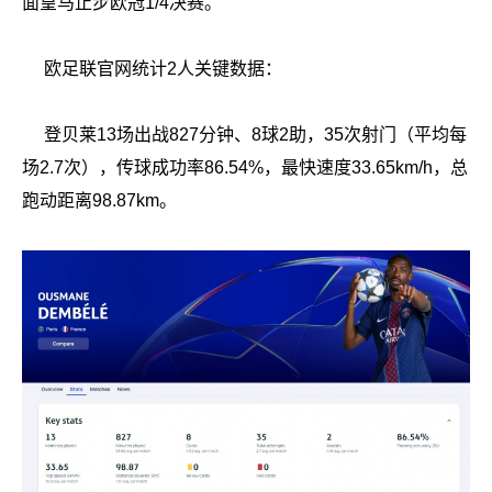
面皇马止步欧冠1/4决赛。
欧足联官网统计2人关键数据：
登贝莱13场出战827分钟、8球2助，35次射门（平均每
场2.7次），传球成功率86.54%，最快速度33.65km/h，总
跑动距离98.87km。