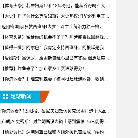
上最伟
【体育头条】若詹姆斯17和18年夺冠，能超乔丹吗？大史
热议：
【大史】肖华为什么等詹姆斯？大史热议:肖华必利用其商
业眼光打
[迈阿密国际]狂赞西班牙❗大罗：斗牛士统治力独一档，阿
根廷有
【体育头条】留给你的机会不多了？阿芳能否找回巅峰期
的状态？
【值得一看】阿尔巴：我肯定支持西班牙，阿根廷是我为
数不多会看
【詹姆斯】富保罗：詹姆斯曾经心里已有答案 但想法突然
转变又要
【推荐】炸鱼来了？加布家乡比赛进球得分！
【你怎么看？】理查利森妻子被阿根廷球迷网暴：收到数
百条恶评，
足球新闻
[你怎么看？]太阳报：鲁尼夫妇效仿贝克汉姆打造个人品
牌，科琳
[布朗]A·史密斯：对詹姆斯没去骑士感到震惊 76人能得到
他
【精彩资讯】深圳男篮已经和内线外援巴吉达成了续约一