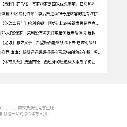
致
【热刺】罗马诺：签罗梅罗是国米优先事项，已与热刺以
及球员阵营
[体育头条]哈利伯顿：季后赛连续神奇逆转靠的是专注拼下
每一个
【你怎么看？】哈利伯顿：阿努诺比的关键发挥是尼克斯
阵容深度的
[76人]富保罗：莱利没有每天打电话问我老詹情况 我也告
知其
【足球】恩佐父亲：希望梅西能继续踢下去 恩佐对染红离
场感到难
[推荐]库库：我得好好想想把德拉富恩特的脸纹在哪，希望
大家出
【体育头条】费迪南德：西班牙的压迫极大限制了梅西触
球，这是他
FC、F1、网球及斯诺克等全球
讯,打造一站式综合体育直播平