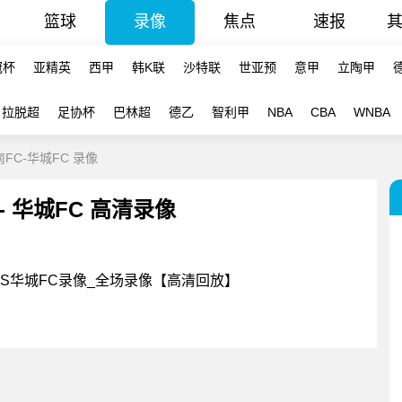
篮球
录像
焦点
速报
冠杯
亚精英
西甲
韩K联
沙特联
世亚预
意甲
立陶甲
拉脱超
足协杯
巴林超
德乙
智利甲
NBA
CBA
WNBA
南FC-华城FC 录像
 - 华城FC 高清录像
南FCVS华城FC录像_全场录像【高清回放】