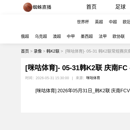
首页
足球
世界杯
英超
中超
欧
俄超
乌克超
澳超
中甲
墨西超
法甲
欧协联
首页
>
录像
>
韩K2联
>
[咪咕体育]- 05-31 韩K2联常规赛庆
[咪咕体育]- 05-31韩K2联 庆南FC
时间：2026-05-31 15:30:00
|
来源：
咪咕体育
[咪咕体育] 2026年05月31日_韩K2联 庆