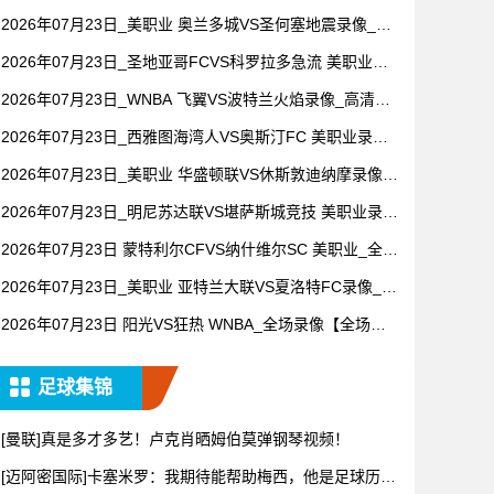
全场录像【全场回放】
2026年07月23日_美职业 奥兰多城VS圣何塞地震录像_全
场录像【视频集锦】
2026年07月23日_圣地亚哥FCVS科罗拉多急流 美职业录
像_高清录像【全场回放】
2026年07月23日_WNBA 飞翼VS波特兰火焰录像_高清录
像【全场回放】
2026年07月23日_西雅图海湾人VS奥斯汀FC 美职业录像_
全场录像【高清回放】
2026年07月23日_美职业 华盛顿联VS休斯敦迪纳摩录像_
全场录像【高清回放】
2026年07月23日_明尼苏达联VS堪萨斯城竞技 美职业录像
_全场录像【视频集锦】
2026年07月23日 蒙特利尔CFVS纳什维尔SC 美职业_全场
录像【视频集锦】
2026年07月23日_美职业 亚特兰大联VS夏洛特FC录像_全
场录像【高清回放】
2026年07月23日 阳光VS狂热 WNBA_全场录像【全场回
放】
足球集锦
[曼联]真是多才多艺！卢克肖晒姆伯莫弹钢琴视频！
[迈阿密国际]卡塞米罗：我期待能帮助梅西，他是足球历史