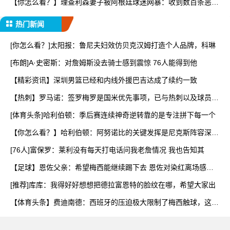
【你怎么看？】理查利森妻子被阿根廷球迷网暴：收到数百条恶
评，
热门新闻
[你怎么看？]太阳报：鲁尼夫妇效仿贝克汉姆打造个人品牌，科琳
[布朗]A·史密斯：对詹姆斯没去骑士感到震惊 76人能得到他
【精彩资讯】深圳男篮已经和内线外援巴吉达成了续约一致
【热刺】罗马诺：签罗梅罗是国米优先事项，已与热刺以及球员阵
营
[体育头条]哈利伯顿：季后赛连续神奇逆转靠的是专注拼下每一个
【你怎么看？】哈利伯顿：阿努诺比的关键发挥是尼克斯阵容深度
的
[76人]富保罗：莱利没有每天打电话问我老詹情况 我也告知其
【足球】恩佐父亲：希望梅西能继续踢下去 恩佐对染红离场感到
难
[推荐]库库：我得好好想想把德拉富恩特的脸纹在哪，希望大家出
【体育头条】费迪南德：西班牙的压迫极大限制了梅西触球，这是
他