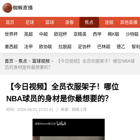
首页
足球
篮球
录像
焦点
速报
其他直播
世界杯
英超
中超
欧冠杯
亚精英
西甲
韩K联
沙特联
墨西超
法甲
欧协联
拉脱超
足协杯
巴林超
德乙
智
首页
>
焦点
>
篮球视频
>
【今日视频】全员衣服架子！哪位NBA球
员的身材是你最想要的？
【今日视频】全员衣服架子！哪位
NBA球员的身材是你最想要的？
时间：2026-06-01 15:51:01
|
来源：网络上传