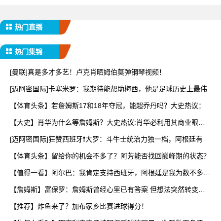
热门直播
热门集锦
[曼联]真是多才多艺！卢克肖晒姆伯莫弹钢琴视频！
[迈阿密国际]卡塞米罗：我期待能帮助梅西，他是足球历史上最伟
【体育头条】若詹姆斯17和18年夺冠，能超乔丹吗？大史热议：
【大史】肖华为什么等詹姆斯？大史热议:肖华必利用其商业眼光
打
[迈阿密国际]狂赞西班牙❗大罗：斗牛士统治力独一档，阿根廷有
【体育头条】留给你的机会不多了？阿芳能否找回巅峰期的状态？
【值得一看】阿尔巴：我肯定支持西班牙，阿根廷是我为数不多会
看
【詹姆斯】富保罗：詹姆斯曾经心里已有答案 但想法突然转变又
要
【推荐】炸鱼来了？加布家乡比赛进球得分！