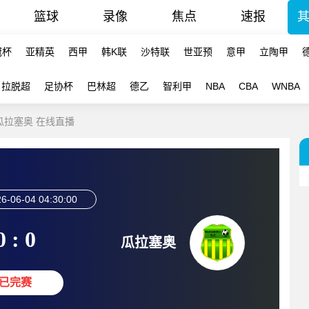
篮球
录像
焦点
速报
冠杯
亚精英
西甲
韩K联
沙特联
世亚预
意甲
立陶甲
拉脱超
足协杯
巴林超
德乙
智利甲
NBA
CBA
WNBA
-瓜拉塞奥 在线直播
6-06-04 04:30:00
0 : 0
瓜拉塞奥
已完赛