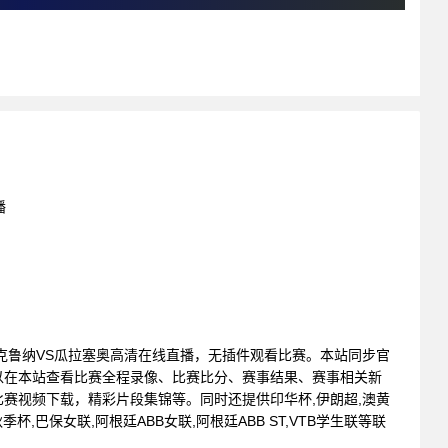
播
: 穆苏克鲁纳VS瓜拉塞奥高清在线直播，无插件观看比赛。本站同步官
以在本站查看比赛全程录像、比赛比分、赛事结果、赛事相关新
赛视频下载，精彩片段集锦等。同时还提供印华杯,伊朗超,澳黄
季杯,巴保女联,阿根廷ABB女联,阿根廷ABB ST,VTB学生联等联