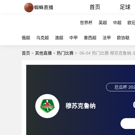
首页
足球
世界杯
英超
中超
欧
俄超
乌克超
澳超
中甲
墨西超
法甲
欧协联
首页
>
其他直播
>
热门比赛
>
06-04 热门比赛 穆苏克鲁纳
厄瓜杯
202
穆苏克鲁纳