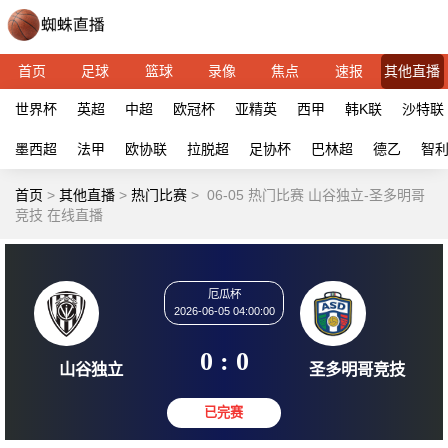
首页
足球
篮球
录像
焦点
速报
其他直播
世界杯
英超
中超
欧冠杯
亚精英
西甲
韩K联
沙特联
墨西超
法甲
欧协联
拉脱超
足协杯
巴林超
德乙
智
首页
>
其他直播
>
热门比赛
>
06-05 热门比赛 山谷独立-圣多明哥
竞技 在线直播
厄瓜杯
2026-06-05 04:00:00
0 : 0