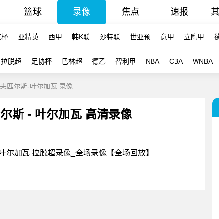
篮球
录像
焦点
速报
冠杯
亚精英
西甲
韩K联
沙特联
世亚预
意甲
立陶甲
拉脱超
足协杯
巴林超
德乙
智利甲
NBA
CBA
WNBA
陶格夫匹尔斯-叶尔加瓦 录像
匹尔斯 - 叶尔加瓦 高清录像
斯VS叶尔加瓦 拉脱超录像_全场录像【全场回放】