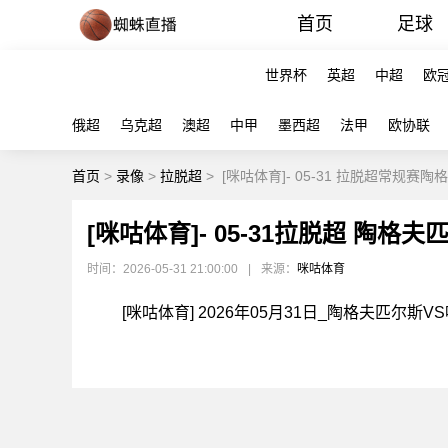
首页
足球
世界杯
英超
中超
欧
俄超
乌克超
澳超
中甲
墨西超
法甲
欧协联
首页
>
录像
>
拉脱超
>
[咪咕体育]- 05-31 拉脱超常规赛
[咪咕体育]- 05-31拉脱超 陶格夫
时间：2026-05-31 21:00:00
|
来源：
咪咕体育
[咪咕体育] 2026年05月31日_陶格夫匹尔