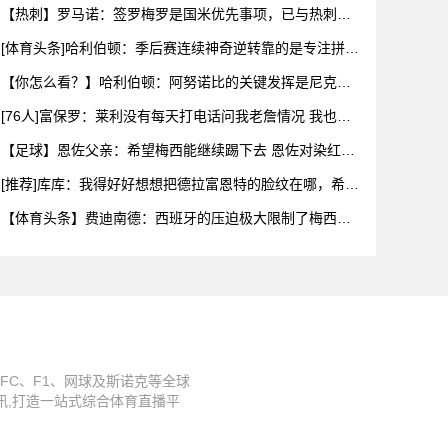
致
【热刺】罗马诺：签罗梅罗是国米优先事项，已与热刺以
及球员阵营
[体育头条]哈利伯顿：季后赛连续神奇逆转靠的是专注拼下
每一个
【你怎么看？】哈利伯顿：阿努诺比的关键发挥是尼克斯
阵容深度的
[76人]富保罗：莱利没有每天打电话问我老詹情况 我也告
知其
【足球】恩佐父亲：希望梅西能继续踢下去 恩佐对染红离
场感到难
[推荐]库库：我得好好想想把德拉富恩特的脸纹在哪，希望
大家出
【体育头条】费迪南德：西班牙的压迫极大限制了梅西触
球，这是他
FC、F1、网球及斯诺克等全球
讯,打造一站式综合体育直播平