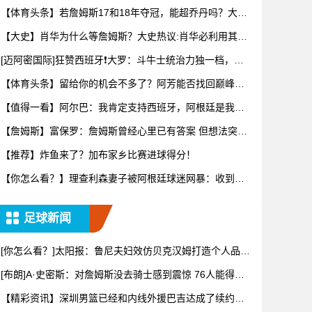
上最伟
【体育头条】若詹姆斯17和18年夺冠，能超乔丹吗？大史
热议：
【大史】肖华为什么等詹姆斯？大史热议:肖华必利用其商
业眼光打
[迈阿密国际]狂赞西班牙❗大罗：斗牛士统治力独一档，阿
根廷有
【体育头条】留给你的机会不多了？阿芳能否找回巅峰期
的状态？
【值得一看】阿尔巴：我肯定支持西班牙，阿根廷是我为
数不多会看
【詹姆斯】富保罗：詹姆斯曾经心里已有答案 但想法突然
转变又要
【推荐】炸鱼来了？加布家乡比赛进球得分！
【你怎么看？】理查利森妻子被阿根廷球迷网暴：收到数
百条恶评，
足球新闻
[你怎么看？]太阳报：鲁尼夫妇效仿贝克汉姆打造个人品
牌，科琳
[布朗]A·史密斯：对詹姆斯没去骑士感到震惊 76人能得到
他
【精彩资讯】深圳男篮已经和内线外援巴吉达成了续约一