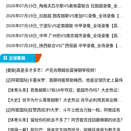
像【视频集锦】
2026年07月19日_陶格夫匹尔斯VS奥格雷联合 拉脱超录像_全场
录像【高清回放】
2026年07月19日_拉脱超 图库姆斯VS里加FC录像_全场录像【全
场回放】
2026年07月18日_宁波队VS定南赣联 中甲录像_全场录像【高清
回放】
2026年07月18日_中甲 广州豹VS南京城市录像_全场录像【高清
回放】
2026年07月18日_陕西联合VS广西恒宸 中甲录像_全场录像【高
清回放】
足球集锦
[曼联]真是多才多艺！卢克肖晒姆伯莫弹钢琴视频！
[迈阿密国际]卡塞米罗：我期待能帮助梅西，他是足球历史上最伟
【体育头条】若詹姆斯17和18年夺冠，能超乔丹吗？大史热议：
【大史】肖华为什么等詹姆斯？大史热议:肖华必利用其商业眼光
打
[迈阿密国际]狂赞西班牙❗大罗：斗牛士统治力独一档，阿根廷有
【体育头条】留给你的机会不多了？阿芳能否找回巅峰期的状态？
【值得一看】阿尔巴：我肯定支持西班牙，阿根廷是我为数不多会