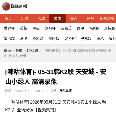
首页
足球
篮球
录像
焦点
速报
其他直播
世界杯
英超
中超
欧冠杯
亚精英
西甲
韩K联
沙特联
墨西超
法甲
欧协联
拉脱超
足协杯
巴林超
德乙
智
首页
>
录像
>
韩K2联
>
[咪咕体育]- 05-31 韩K2联常规赛天安城-安
山小绿人 录像
[咪咕体育]- 05-31韩K2联 天安城 - 安
山小绿人 高清录像
时间：2026-05-31 18:00:00
|
来源：
咪咕体育
[咪咕体育] 2026年05月31日 天安城VS安山小绿人 韩
K2联_全场录像【视频集锦】