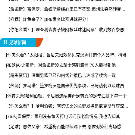
看
【詹姆斯】富保罗：詹姆斯曾经心里已有答案 但想法突然转变又
要
【推荐】炸鱼来了？加布家乡比赛进球得分！
【你怎么看？】理查利森妻子被阿根廷球迷网暴：收到数百条恶
评，
足球新闻
[你怎么看？]太阳报：鲁尼夫妇效仿贝克汉姆打造个人品牌，科琳
[布朗]A·史密斯：对詹姆斯没去骑士感到震惊 76人能得到他
【精彩资讯】深圳男篮已经和内线外援巴吉达成了续约一致
【热刺】罗马诺：签罗梅罗是国米优先事项，已与热刺以及球员阵
营
[体育头条]哈利伯顿：季后赛连续神奇逆转靠的是专注拼下每一个
【你怎么看？】哈利伯顿：阿努诺比的关键发挥是尼克斯阵容深度
的
[76人]富保罗：莱利没有每天打电话问我老詹情况 我也告知其
【足球】恩佐父亲：希望梅西能继续踢下去 恩佐对染红离场感到
难