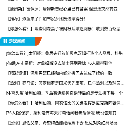
看
【詹姆斯】富保罗：詹姆斯曾经心里已有答案 但想法突然转变又
要
【推荐】炸鱼来了？加布家乡比赛进球得分！
【你怎么看？】理查利森妻子被阿根廷球迷网暴：收到数百条恶
评，
足球新闻
[你怎么看？]太阳报：鲁尼夫妇效仿贝克汉姆打造个人品牌，科琳
[布朗]A·史密斯：对詹姆斯没去骑士感到震惊 76人能得到他
【精彩资讯】深圳男篮已经和内线外援巴吉达成了续约一致
【热刺】罗马诺：签罗梅罗是国米优先事项，已与热刺以及球员阵
营
[体育头条]哈利伯顿：季后赛连续神奇逆转靠的是专注拼下每一个
【你怎么看？】哈利伯顿：阿努诺比的关键发挥是尼克斯阵容深度
的
[76人]富保罗：莱利没有每天打电话问我老詹情况 我也告知其
【足球】恩佐父亲：希望梅西能继续踢下去 恩佐对染红离场感到
难