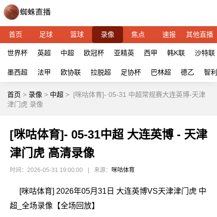
首页
足球
篮球
录像
焦点
速报
其他直播
世界杯
英超
中超
欧冠杯
亚精英
西甲
韩K联
沙特联
墨西超
法甲
欧协联
拉脱超
足协杯
巴林超
德乙
智
首页
>
录像
>
中超
>
[咪咕体育]- 05-31 中超常规赛大连英博-天津
津门虎 录像
[咪咕体育]- 05-31中超 大连英博 - 天津
津门虎 高清录像
时间：2026-05-31 19:00:00
|
来源：
咪咕体育
[咪咕体育] 2026年05月31日 大连英博VS天津津门虎 中
超_全场录像【全场回放】