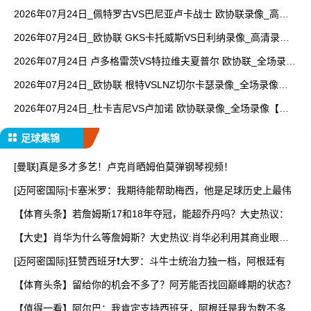
【高清回放】
2026年07月24日_佩特罗古VS巴尼亚卢卡战士 欧协联录像_高清
录像【全场回放】
2026年07月24日_欧协联 GKS卡托威斯VS日利纳录像_高清录像
【全场回放】
2026年07月24日 卢多格雷茨VS特拉维夫夏普尔 欧协联_全场录像
【视频集锦】
2026年07月24日_欧协联 根特VSLNZ切尔卡瑟录像_全场录像
【全场回放】
2026年07月24日_杜卡吉尼VS卢加诺 欧协联录像_全场录像【全
场回放】
足球集锦
[曼联]真是多才多艺！卢克肖晒姆伯莫弹钢琴视频！
[迈阿密国际]卡塞米罗：我期待能帮助梅西，他是足球历史上最伟
【体育头条】若詹姆斯17和18年夺冠，能超乔丹吗？大史热议：
【大史】肖华为什么等詹姆斯？大史热议:肖华必利用其商业眼光
打
[迈阿密国际]狂赞西班牙❗大罗：斗牛士统治力独一档，阿根廷有
【体育头条】留给你的机会不多了？阿芳能否找回巅峰期的状态？
【值得一看】阿尔巴：我肯定支持西班牙，阿根廷是我为数不多会