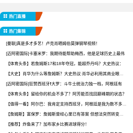
热门直播
热门集锦
[曼联]真是多才多艺！卢克肖晒姆伯莫弹钢琴视频！
[迈阿密国际]卡塞米罗：我期待能帮助梅西，他是足球历史上最伟
【体育头条】若詹姆斯17和18年夺冠，能超乔丹吗？大史热议：
【大史】肖华为什么等詹姆斯？大史热议:肖华必利用其商业眼光
打
[迈阿密国际]狂赞西班牙❗大罗：斗牛士统治力独一档，阿根廷有
【体育头条】留给你的机会不多了？阿芳能否找回巅峰期的状态？
【值得一看】阿尔巴：我肯定支持西班牙，阿根廷是我为数不多会
看
【詹姆斯】富保罗：詹姆斯曾经心里已有答案 但想法突然转变又
要
【推荐】炸鱼来了？加布家乡比赛进球得分！