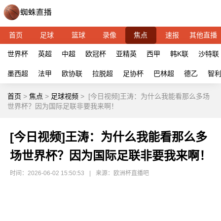
首页
足球
篮球
录像
焦点
速报
其他直播
世界杯
英超
中超
欧冠杯
亚精英
西甲
韩K联
沙特联
墨西超
法甲
欧协联
拉脱超
足协杯
巴林超
德乙
智
首页
>
焦点
>
足球视频
>
[今日视频]王涛：为什么我能看那么多场
世界杯？因为国际足联非要我来啊！
[今日视频]王涛：为什么我能看那么多
场世界杯？因为国际足联非要我来啊！
时间：2026-06-02 15:50:53
|
来源：欧洲杯直播吧