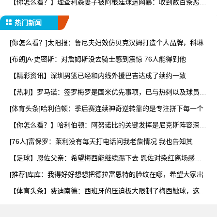
【你怎么看？】理查利森妻子被阿根廷球迷网暴：收到数百条恶
评，
热门新闻
[你怎么看？]太阳报：鲁尼夫妇效仿贝克汉姆打造个人品牌，科琳
[布朗]A·史密斯：对詹姆斯没去骑士感到震惊 76人能得到他
【精彩资讯】深圳男篮已经和内线外援巴吉达成了续约一致
【热刺】罗马诺：签罗梅罗是国米优先事项，已与热刺以及球员阵
营
[体育头条]哈利伯顿：季后赛连续神奇逆转靠的是专注拼下每一个
【你怎么看？】哈利伯顿：阿努诺比的关键发挥是尼克斯阵容深度
的
[76人]富保罗：莱利没有每天打电话问我老詹情况 我也告知其
【足球】恩佐父亲：希望梅西能继续踢下去 恩佐对染红离场感到
难
[推荐]库库：我得好好想想把德拉富恩特的脸纹在哪，希望大家出
【体育头条】费迪南德：西班牙的压迫极大限制了梅西触球，这是
他