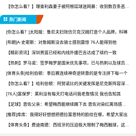
【你怎么看？】理查利森妻子被阿根廷球迷网暴：收到数百条恶
评，
热门新闻
[你怎么看？]太阳报：鲁尼夫妇效仿贝克汉姆打造个人品牌，科琳
[布朗]A·史密斯：对詹姆斯没去骑士感到震惊 76人能得到他
【精彩资讯】深圳男篮已经和内线外援巴吉达成了续约一致
【热刺】罗马诺：签罗梅罗是国米优先事项，已与热刺以及球员阵
营
[体育头条]哈利伯顿：季后赛连续神奇逆转靠的是专注拼下每一个
【你怎么看？】哈利伯顿：阿努诺比的关键发挥是尼克斯阵容深度
的
[76人]富保罗：莱利没有每天打电话问我老詹情况 我也告知其
【足球】恩佐父亲：希望梅西能继续踢下去 恩佐对染红离场感到
难
[推荐]库库：我得好好想想把德拉富恩特的脸纹在哪，希望大家出
【体育头条】费迪南德：西班牙的压迫极大限制了梅西触球，这是
他