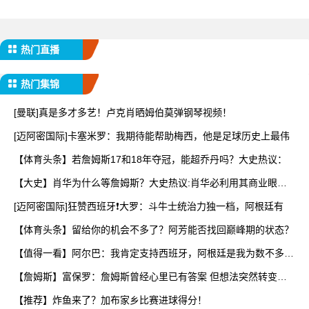
热门直播
热门集锦
[曼联]真是多才多艺！卢克肖晒姆伯莫弹钢琴视频！
[迈阿密国际]卡塞米罗：我期待能帮助梅西，他是足球历史上最伟
【体育头条】若詹姆斯17和18年夺冠，能超乔丹吗？大史热议：
【大史】肖华为什么等詹姆斯？大史热议:肖华必利用其商业眼光
打
[迈阿密国际]狂赞西班牙❗大罗：斗牛士统治力独一档，阿根廷有
【体育头条】留给你的机会不多了？阿芳能否找回巅峰期的状态？
【值得一看】阿尔巴：我肯定支持西班牙，阿根廷是我为数不多会
看
【詹姆斯】富保罗：詹姆斯曾经心里已有答案 但想法突然转变又
要
【推荐】炸鱼来了？加布家乡比赛进球得分！