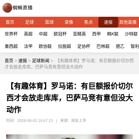
首页
足球
篮球
录像
焦点
速报
其他直播
世界杯
英超
中超
欧冠杯
亚精英
西甲
韩K联
沙特联
墨西超
法甲
欧协联
拉脱超
足协杯
巴林超
德乙
智
首页
>
速报
>
足球新闻
>
【有趣体育】罗马诺：有巨额报价切尔西
才会放走库库，巴萨马竞有意但没大动作
【有趣体育】罗马诺：有巨额报价切尔
西才会放走库库，巴萨马竞有意但没大
动作
时间：2026-06-02 16:47:15
|
来源：网友上传