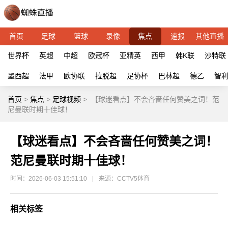
首页
足球
篮球
录像
焦点
速报
其他直播
世界杯
英超
中超
欧冠杯
亚精英
西甲
韩K联
沙特联
墨西超
法甲
欧协联
拉脱超
足协杯
巴林超
德乙
智
首页
>
焦点
>
足球视频
>
【球迷看点】不会吝啬任何赞美之词！范
尼曼联时期十佳球！
【球迷看点】不会吝啬任何赞美之词！
范尼曼联时期十佳球！
时间：2026-06-03 15:51:10
|
来源：CCTV5体育
相关标签