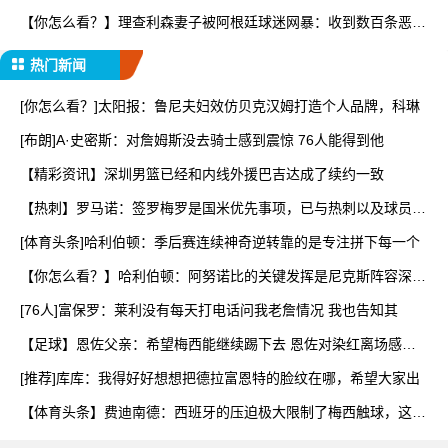
【你怎么看？】理查利森妻子被阿根廷球迷网暴：收到数百条恶
评，
热门新闻
[你怎么看？]太阳报：鲁尼夫妇效仿贝克汉姆打造个人品牌，科琳
[布朗]A·史密斯：对詹姆斯没去骑士感到震惊 76人能得到他
【精彩资讯】深圳男篮已经和内线外援巴吉达成了续约一致
【热刺】罗马诺：签罗梅罗是国米优先事项，已与热刺以及球员阵
营
[体育头条]哈利伯顿：季后赛连续神奇逆转靠的是专注拼下每一个
【你怎么看？】哈利伯顿：阿努诺比的关键发挥是尼克斯阵容深度
的
[76人]富保罗：莱利没有每天打电话问我老詹情况 我也告知其
【足球】恩佐父亲：希望梅西能继续踢下去 恩佐对染红离场感到
难
[推荐]库库：我得好好想想把德拉富恩特的脸纹在哪，希望大家出
【体育头条】费迪南德：西班牙的压迫极大限制了梅西触球，这是
他