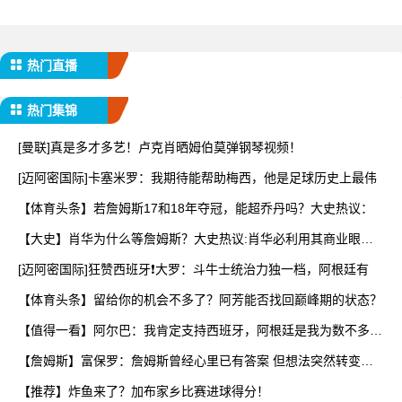
热门直播
热门集锦
[曼联]真是多才多艺！卢克肖晒姆伯莫弹钢琴视频！
[迈阿密国际]卡塞米罗：我期待能帮助梅西，他是足球历史上最伟
【体育头条】若詹姆斯17和18年夺冠，能超乔丹吗？大史热议：
【大史】肖华为什么等詹姆斯？大史热议:肖华必利用其商业眼光
打
[迈阿密国际]狂赞西班牙❗大罗：斗牛士统治力独一档，阿根廷有
【体育头条】留给你的机会不多了？阿芳能否找回巅峰期的状态？
【值得一看】阿尔巴：我肯定支持西班牙，阿根廷是我为数不多会
看
【詹姆斯】富保罗：詹姆斯曾经心里已有答案 但想法突然转变又
要
【推荐】炸鱼来了？加布家乡比赛进球得分！